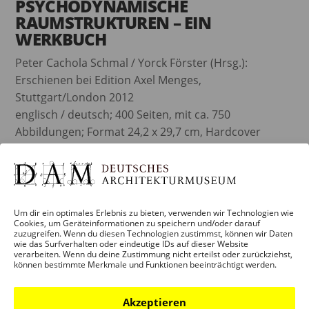
PSYCHODYNAMISCHE
RAUMSTRUKTUREN – EIN
WERKBUCH
Peter Cachola Schmal / Yorck Förster (Hrsg.):
Erschienen bei Edition Axel Menges,
Stuttgart/London 2012
englisch / deutsch; 400 Seiten, mit ca. 750
Abbildungen; Format 24,2 x 29,7 cm, Hardcover
Mit Beiträgen von Gerd de Bruyn, Peter Cachola
Schmal, Andreas Denk, Yorck Förster, Johannes Peter
Hölzinger und Gerd Weiß.
Mit Fotos von Norbert Miguletz u.a.
Um dir ein optimales Erlebnis zu bieten, verwenden wir Technologien wie
Cookies, um Geräteinformationen zu speichern und/oder darauf
zuzugreifen. Wenn du diesen Technologien zustimmst, können wir Daten
read more
wie das Surfverhalten oder eindeutige IDs auf dieser Website
verarbeiten. Wenn du deine Zustimmung nicht erteilst oder zurückziehst,
können bestimmte Merkmale und Funktionen beeinträchtigt werden.
Akzeptieren