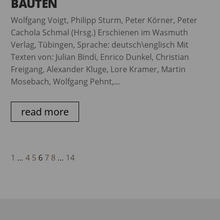
BAUTEN
Wolfgang Voigt, Philipp Sturm, Peter Körner, Peter
Cachola Schmal (Hrsg.) Erschienen im Wasmuth
Verlag, Tübingen, Sprache: deutsch\englisch Mit
Texten von: Julian Bindi, Enrico Dunkel, Christian
Freigang, Alexander Kluge, Lore Kramer, Martin
Mosebach, Wolfgang Pehnt,...
read more
1
…
4
5
6
7
8
…
14