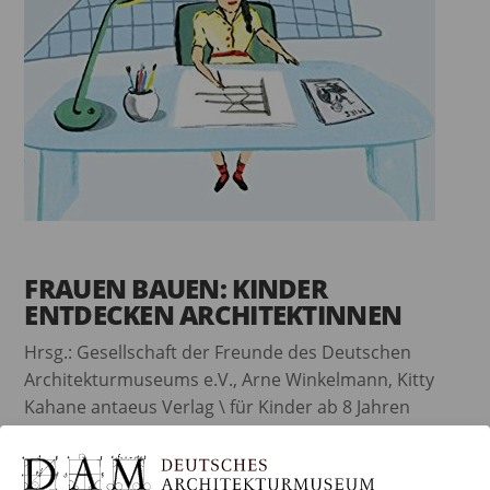
FRAUEN BAUEN: KINDER
ENTDECKEN ARCHITEKTINNEN
Hrsg.: Gesellschaft der Freunde des Deutschen
Architekturmuseums e.V., Arne Winkelmann, Kitty
Kahane antaeus Verlag \ für Kinder ab 8 Jahren
Hardcover, Format 23 x 30cm; 56 Seiten Im
Museumsshop für EUR 5