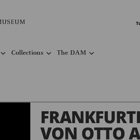
T
Collections
The DAM
FRANKFURTE
VON OTTO A