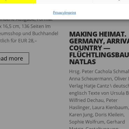
.: Karin Berkemann, Daniel
tzko Jovis Verlag, Berlin
Privacy
Imprint
ndene Ausgabe, Format
x 16,5 cm, 136 Seiten Im
MAKING HEIMAT.
umsshop und Buchhandel
GERMANY, ARRIV
tlich für EUR 28,–
COUNTRY —
FLÜCHTLINGSBAU
ead more
NATLAS
Hrsg. Peter Cachola Schmal
Anna Scheuermann, Oliver 
Verlag Hatje Cantz \ deutsc
englisch Texte von Ursula B
Wilfried Dechau, Peter
Haslinger, Laura Kienbaum
Karen Jung, Doris Kleilein,
Sophie Wolfrum, Gerhard