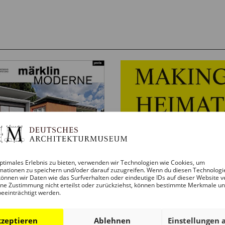
ptimales Erlebnis zu bieten, verwenden wir Technologien wie Cookies, um
mationen zu speichern und/oder darauf zuzugreifen. Wenn du diesen Technologi
RKLINMODERNE:
önnen wir Daten wie das Surfverhalten oder eindeutige IDs auf dieser Website v
ne Zustimmung nicht erteilst oder zurückziehst, können bestimmte Merkmale u
M BAU ZUM
beeinträchtigt werden.
USATZ UND
RÜCK
zeptieren
Ablehnen
Einstellungen 