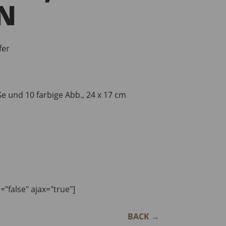
N
fer
e und 10 farbige Abb., 24 x 17 cm
n="false" ajax="true"]
BACK
→