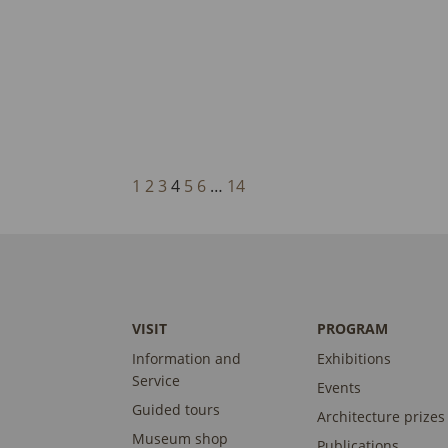
1
2
3
4
5
6
…
14
VISIT
PROGRAM
Information and
Exhibitions
Service
Events
Guided tours
Architecture prizes
Museum shop
Publications