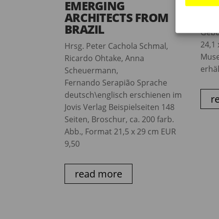
EMERGING
Hrsg
ARCHITECTS FROM
Barte
BRAZIL
Gebu
24,1 
Hrsg. Peter Cachola Schmal,
Muse
Ricardo Ohtake, Anna
erhäl
Scheuermann,
Fernando Serapião Sprache
deutsch\englisch erschienen im
r
Jovis Verlag Beispielseiten 148
Seiten, Broschur, ca. 200 farb.
Abb., Format 21,5 x 29 cm EUR
9,50
read more