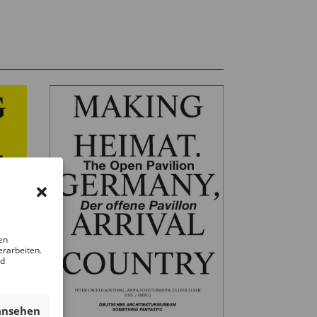
en
erarbeiten.
nd
ansehen