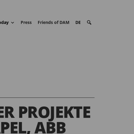
oday
Press
Friends of DAM
DE
R PROJEKTE
PEL, ABB