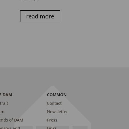
read more
E DAM
COMMON
trait
Contact
am
Newsletter
ends of DAM
Press
onsors and
Links