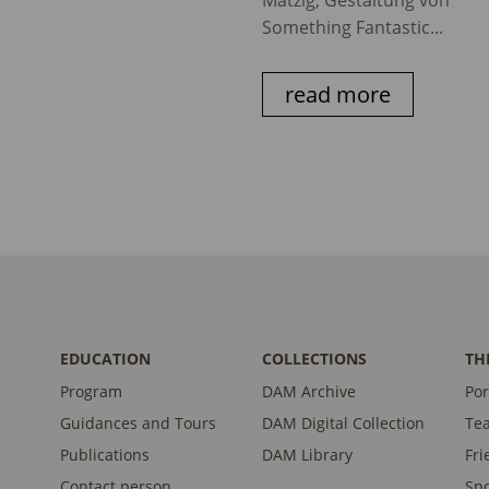
Matzig, Gestaltung von
Something Fantastic...
read more
EDUCATION
COLLECTIONS
TH
Program
DAM Archive
Por
Guidances and Tours
DAM Digital Collection
Te
Publications
DAM Library
Fri
Contact person
Sp