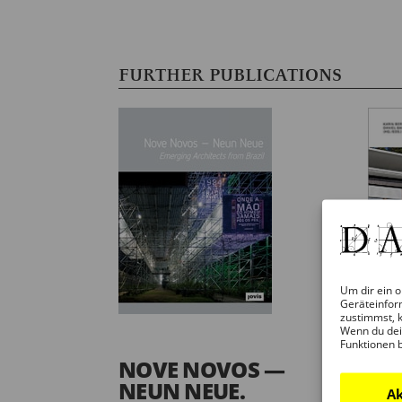
FURTHER PUBLICATIONS
Um dir ein o
Geräteinfor
MÄ
zustimmst, k
Wenn du dei
VO
Funktionen 
BA
NOVE NOVOS —
ZU
NEUN NEUE.
Ak