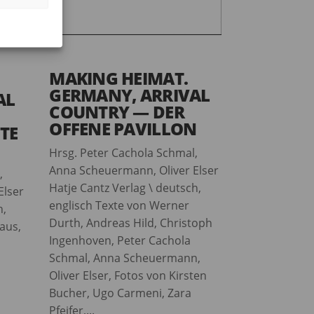
MAKING HEIMAT.
GERMANY, ARRIVAL
AL
COUNTRY — DER
OFFENE PAVILLON
TE
Hrsg. Peter Cachola Schmal,
Anna Scheuermann, Oliver Elser
,
Hatje Cantz Verlag \ deutsch,
Elser
englisch Texte von Werner
h,
Durth, Andreas Hild, Christoph
aus,
Ingenhoven, Peter Cachola
Schmal, Anna Scheuermann,
,
Oliver Elser, Fotos von Kirsten
Bucher, Ugo Carmeni, Zara
Pfeifer,...