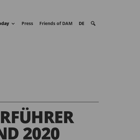
oday
Press
Friends of DAM
DE
URFÜHRER
D 2020