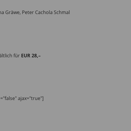
na Gräwe, Peter Cachola Schmal
tlich für
EUR 28,–
n="false" ajax="true"]