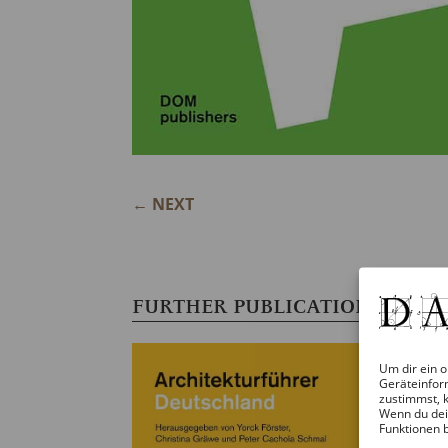
←
NEXT
FURTHER PUBLICATIONS
Um dir ein o
Geräteinfor
zustimmst, k
Wenn du dei
Funktionen 