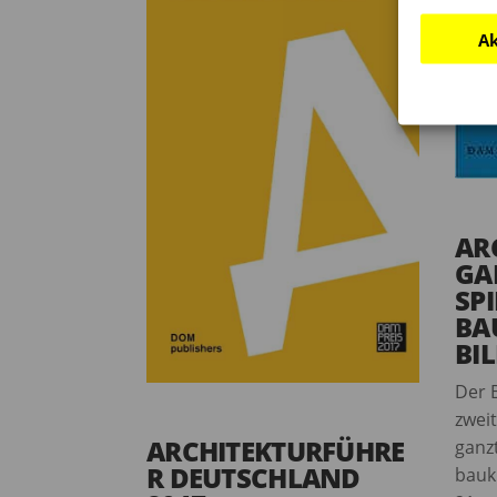
Ak
AR
GA
SP
BA
BI
Der 
zwei
ARCHITEKTURFÜHRE
ganz
R DEUTSCHLAND
bauku