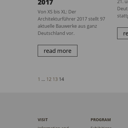
2017
21. 
Deut
Von XS bis XL: Der
stat
Architekturführer 2017 stellt 97
aktuelle Bauwerke aus ganz
r
Deutschland vor.
read more
1
…
12
13
14
VISIT
PROGRAM