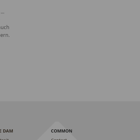
..
e
auch
ern.
E DAM
COMMON