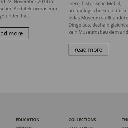
und 22. November 2013 im
Tiere, historische Möbel,
schen Architekturmuseum
archäologische Fundstücke .
tgefunden hat.
Jedes Museum stellt ander
Dinge aus, deshalb gleicht 
kein Museumsbau dem and
ead more
read more
EDUCATION
COLLECTIONS
TH