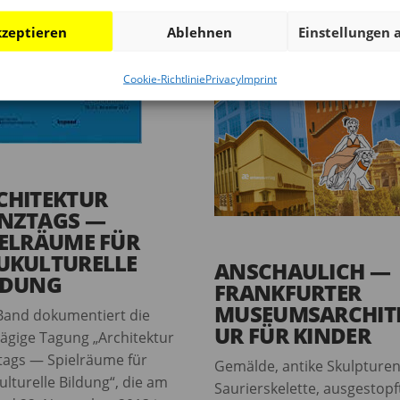
zeptieren
Ablehnen
Einstellungen 
Cookie-Richtlinie
Privacy
Imprint
CHITEKTUR
NZTAGS —
IELRÄUME FÜR
UKULTURELLE
ANSCHAULICH —
LDUNG
FRANKFURTER
MUSEUMSARCHIT
Band dokumentiert die
UR FÜR KINDER
tägige Tagung „Architektur
tags — Spielräume für
Gemälde, antike Skulpturen
lturelle Bildung“, die am
Saurierskelette, ausgestopf