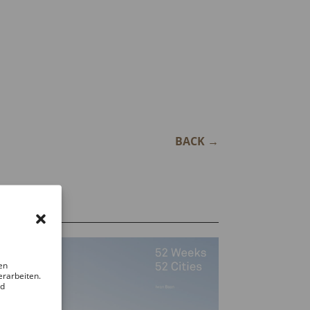
BACK
→
en
erarbeiten.
nd