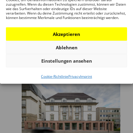
zuzugreifen. Wenn du diesen Technologien zustimmst, können wir Daten
wie das Surfverhalten oder eindeutige IDs auf dieser Website
verarbeiten. Wenn du deine Zustimmung nicht erteilst oder zurückziehst,
können bestimmte Merkmale und Funktionen beeinträchtigt werden.
Akzeptieren
17:00
AUG
12
Ablehnen
After Work Führung
Einstellungen ansehen
SUBURBIA
Cookie-Richtlinie
Privacy
Imprint