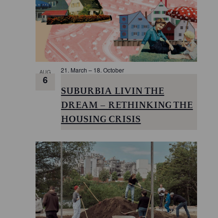
I
I
E
O
W
N
21. March
–
18. October
AUG
6
SUBURBIA LIVIN THE
DREAM – RETHINKING THE
HOUSING CRISIS