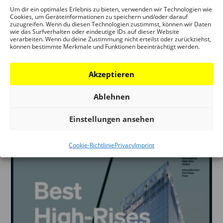
Um dir ein optimales Erlebnis zu bieten, verwenden wir Technologien wie
Cookies, um Geräteinformationen zu speichern und/oder darauf
zuzugreifen. Wenn du diesen Technologien zustimmst, können wir Daten
wie das Surfverhalten oder eindeutige IDs auf dieser Website
verarbeiten. Wenn du deine Zustimmung nicht erteilst oder zurückziehst,
können bestimmte Merkmale und Funktionen beeinträchtigt werden.
DAM JAHRBUCH 2006 – ARCHITEKTUR
Akzeptieren
IN DEUTSCHLAND
Ablehnen
5,00
€
incl. 7% VAT
zzgl.
Versandkosten
Einstellungen ansehen
Cookie-Richtlinie
Privacy
Imprint