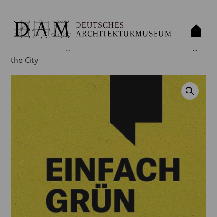
Home
/
Uncategorized
/ EINFACH GRÜN – Greening
the City