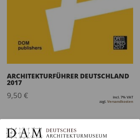
ARCHITEKTURFÜHRER DEUTSCHLAND
2017
9,50
€
incl. 7% VAT
zzgl.
Versandkosten