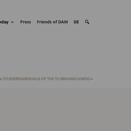
oday
Press
Friends of DAM
DE
r the STUDIERENDENHAUS OF THE TU BRAUNSCHWEIG
»