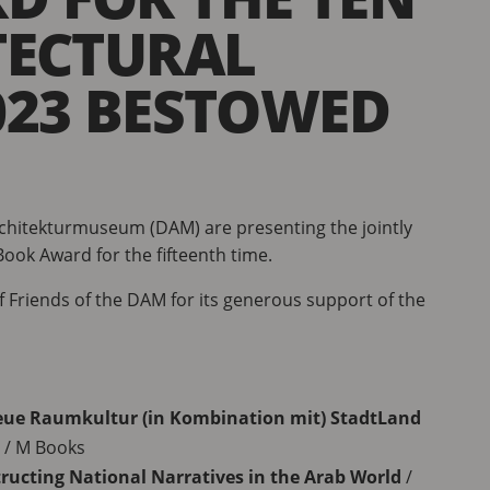
TECTURAL
023 BESTOWED
chitekturmuseum (DAM) are presenting the jointly
Book Award for the fifteenth time.
f Friends of the DAM for its generous support of the
neue Raumkultur (in Kombination mit) StadtLand
/ M Books
structing National Narratives in the Arab World
/