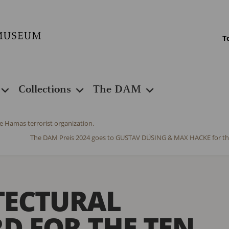
T
Collections
The DAM
e Hamas terrorist organization.
The DAM Preis 2024 goes to GUSTAV DÜSING & MAX HACKE fo
TECTURAL
 FOR THE TEN