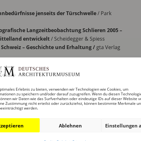
bedürfnisse jenseits der Türschwelle
/ Park
tografische Langzeitbeobachtung Schlieren 2005 –
Mittelland entwickelt
/ Scheidegger & Spiess
 Schweiz – Geschichte und Erhaltung /
gta Verlag
assade emissionsarm und zirkular saniert
/ Ruby
 Housing Construction 1945 – 1975
/ Triest Verlag
en 1982 – 2022. Leggere il tempo
/ Park Books
ptimales Erlebnis zu bieten, verwenden wir Technologien wie Cookies, um
mationen zu speichern und/oder darauf zuzugreifen. Wenn du diesen Technologi
önnen wir Daten wie das Surfverhalten oder eindeutige IDs auf dieser Website v
ne Zustimmung nicht erteilst oder zurückziehst, können bestimmte Merkmale u
nn Books
beeinträchtigt werden.
zeptieren
Ablehnen
Einstellungen 
ly regarded, honors the best architectural books of
lishers from all over the world accepted the joint