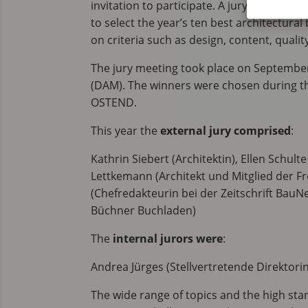
invitation to participate. A jury made up
to select the year’s ten best architectura
on criteria such as design, content, quality
The jury meeting took place on Septembe
(DAM). The winners were chosen during 
OSTEND.
This year the
external jury comprised
:
Kathrin Siebert (Architektin), Ellen Schult
Lettkemann (Architekt und Mitglied der F
(Chefredakteurin bei der Zeitschrift Ba
Büchner Buchladen)
The
internal jurors were
:
Andrea Jürges (Stellvertretende Direktor
The wide range of topics and the high sta