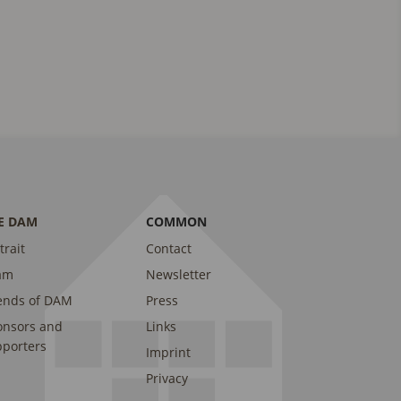
E DAM
COMMON
trait
Contact
am
Newsletter
ends of DAM
Press
onsors and
Links
porters
Imprint
Privacy