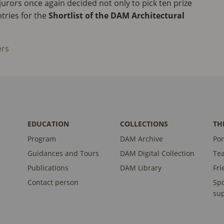
jurors once again decided not only to pick ten prize
ntries for the
Shortlist of the DAM Architectural
ers
EDUCATION
COLLECTIONS
TH
Program
DAM Archive
Por
Guidances and Tours
DAM Digital Collection
Te
Publications
DAM Library
Fri
Contact person
Sp
sup