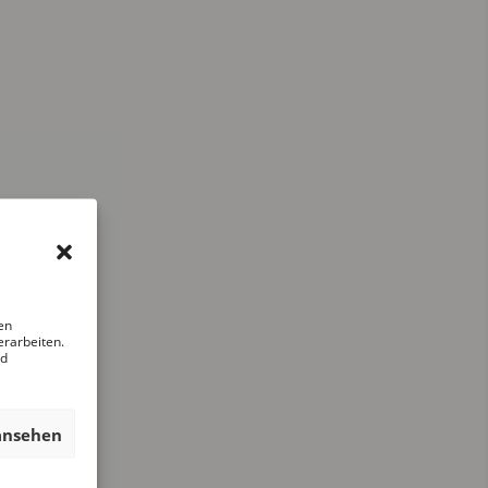
en
erarbeiten.
nd
ansehen