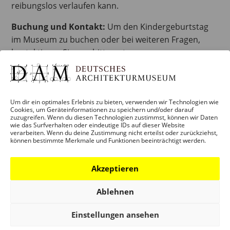
reibungslos verlaufen kann.
Buchung und Kontakt:
Um den Kindergeburtstag
im Museum zu buchen oder bei weiteren Fragen,
kontaktieren Sie uns bitte unter
dam.vermittlung@stadt-frankfurt.de
Um dir ein optimales Erlebnis zu bieten, verwenden wir Technologien wie
Cookies, um Geräteinformationen zu speichern und/oder darauf
zuzugreifen. Wenn du diesen Technologien zustimmst, können wir Daten
wie das Surfverhalten oder eindeutige IDs auf dieser Website
verarbeiten. Wenn du deine Zustimmung nicht erteilst oder zurückziehst,
können bestimmte Merkmale und Funktionen beeinträchtigt werden.
Akzeptieren
BESUCH
Infos und Services
Ablehnen
Führungen
Museumsshop
Einstellungen ansehen
Kontakt