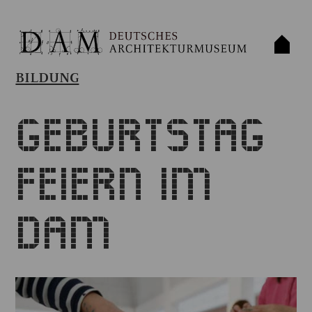
BILDUNG
Geburtstag
feiern im
DAM