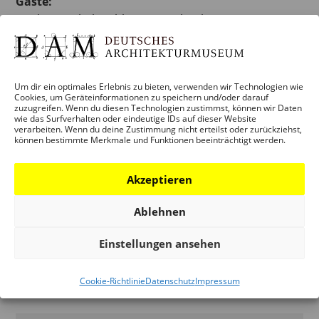
Gäste:
Marlene Hübel, Bolthauser Architekten
Melanie Schreiber von DachGeno RheinMain eG
Antonia Radetz von Wohnen am Klostergarten
Um dir ein optimales Erlebnis zu bieten, verwenden wir Technologien wie
Arc, Matan Sapir, HQ
Cookies, um Geräteinformationen zu speichern und/oder darauf
zuzugreifen. Wenn du diesen Technologien zustimmst, können wir Daten
Arc Tomer Harari, Annie & Tomer Architects
wie das Surfverhalten oder eindeutige IDs auf dieser Website
Arc Raphael De La Fontaine, DLF
verarbeiten. Wenn du deine Zustimmung nicht erteilst oder zurückziehst,
können bestimmte Merkmale und Funktionen beeinträchtigt werden.
Eine Kooperation des Deutschen
Akzeptieren
Architekturmuseums (DAM), Frankfurt am Main &
Liebling Haus White City Center, Tel Aviv-Yafo/IL
Ablehnen
Einstellungen ansehen
Zum Kalender hinzufügen
Cookie-Richtlinie
Datenschutz
Impressum