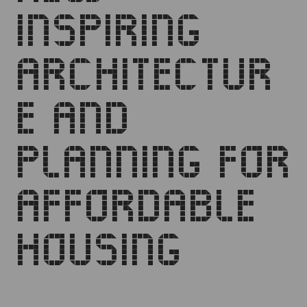
INSPIRING
ARCHITECTUR
E AND
PLANNING FOR
AFFORDABLE
HOUSING