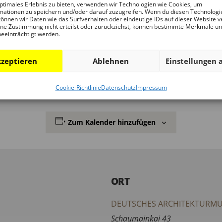
ptimales Erlebnis zu bieten, verwenden wir Technologien wie Cookies, um
mationen zu speichern und/oder darauf zuzugreifen. Wenn du diesen Technologi
önnen wir Daten wie das Surfverhalten oder eindeutige IDs auf dieser Website v
orin, nimmt Sie mit auf einen Rundgang durch die Ausstell
ne Zustimmung nicht erteilst oder zurückziehst, können bestimmte Merkmale u
fen.
beeinträchtigt werden.
zeptieren
Ablehnen
Einstellungen 
üche hat mittwochs bis 20 Uhr geöffnet – perfekt um den A
Cookie-Richtlinie
Datenschutz
Impressum
Zum Kalender hinzufügen
ORT
DEUTSCHES ARCHITEKTURMU
Schaumainkai 43