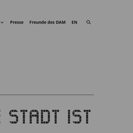
Presse
Freunde des DAM
EN
 STADT IST