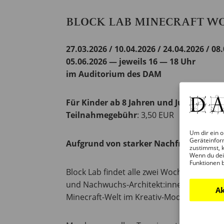
BLOCK LAB MINECRAFT W
27.03.2026 / 10.04.2026 / 24.04.2026 / 08.
05.06.2026
— jeweils 16 — 18 Uhr
im Auditorium des DAM
Für Kinder ab 8 Jahren und Jugendliche.
Teilnahmegebühr
: 3,50 EUR
Um dir ein o
Geräteinfor
Aufgrund von starker Nachfrage ist di
zustimmst, k
Wenn du dei
Funktionen 
Block Lab findet alle zwei Wochen am Freit
und Nachwuchs-Architekt:innen. Bei jeder 
Ak
Minecraft-Welt im Kreativ-Modus weiterg