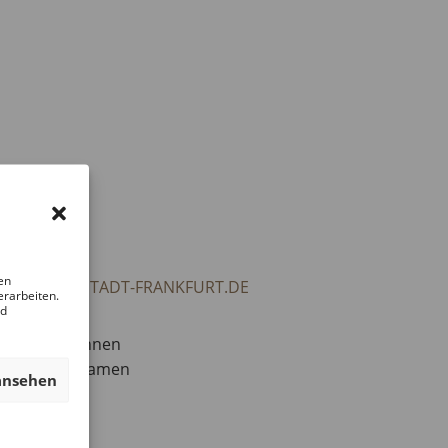
en
ITTLUNG@STADT-FRANKFURT.DE
erarbeiten.
nd
aft-Spieler:innen
 einer gemeinsamen
ansehen