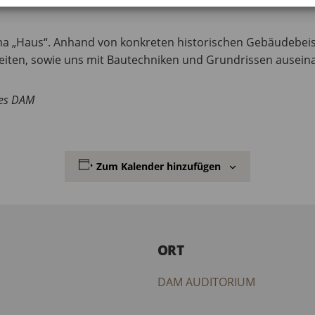
aber auch nur zu einzelnen kommen.
ema „Haus“. Anhand von konkreten historischen Gebäudebeis
beiten, sowie uns mit Bautechniken und Grundrissen ausein
des DAM
Zum Kalender hinzufügen
ORT
DAM AUDITORIUM