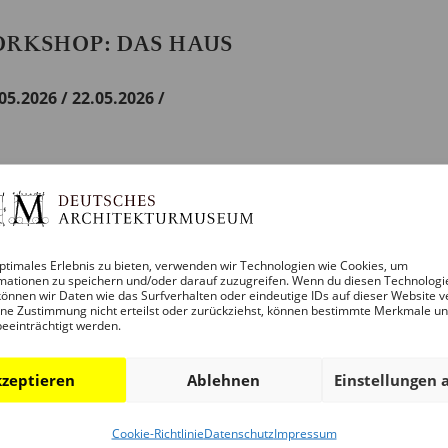
ORKSHOP: DAS HAUS
05.2026 / 22.05.2026 /
ptimales Erlebnis zu bieten, verwenden wir Technologien wie Cookies, um
mationen zu speichern und/oder darauf zuzugreifen. Wenn du diesen Technologi
e Teilnahme nur noch mit Anmeldung möglich
:
DAM.VERM
önnen wir Daten wie das Surfverhalten oder eindeutige IDs auf dieser Website v
ne Zustimmung nicht erteilst oder zurückziehst, können bestimmte Merkmale u
beeinträchtigt werden.
agnachmittag statt und richtet sich an interessierte Minecr
Staffel steht ein realer Ort in Frankfurt im Fokus, der auf
zeptieren
Ablehnen
Einstellungen 
edacht und umgebaut wird.
Cookie-Richtlinie
Datenschutz
Impressum