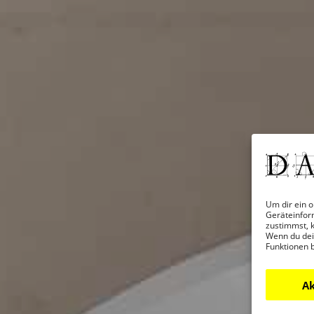
Um dir ein o
Geräteinfor
zustimmst, k
Wenn du dei
Funktionen 
Ak