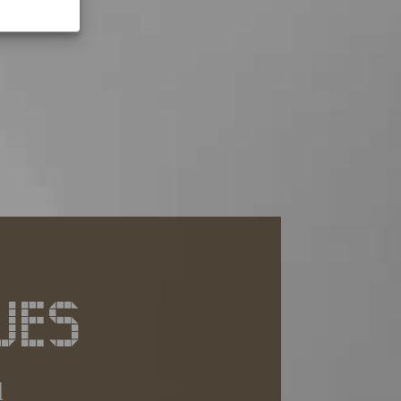
UES
d