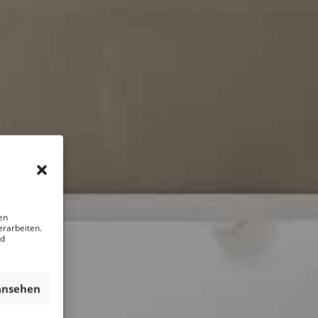
en
erarbeiten.
nd
ansehen