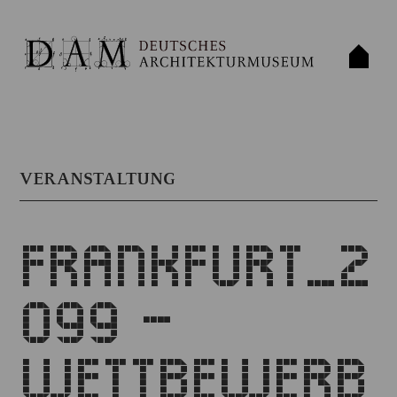
VERANSTALTUNG
FRANKFURT_2
099 –
WETTBEWERB