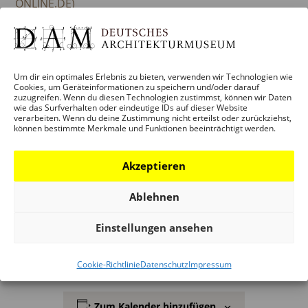
ONLINE.DE)
Das Projekt Frankfurt_2099 wird im Rahmen von
„dive in. Programm für digitale Interaktionen“ der
KULTURSTIFTUNG DES BUNDES
entwickelt und durch
Um dir ein optimales Erlebnis zu bieten, verwenden wir Technologien wie
Cookies, um Geräteinformationen zu speichern und/oder darauf
die Beauftragte der Bundesregierung für Kultur und
zuzugreifen. Wenn du diesen Technologien zustimmst, können wir Daten
wie das Surfverhalten oder eindeutige IDs auf dieser Website
Medien (BKM) im Programm NEUSTART KULTUR
verarbeiten. Wenn du deine Zustimmung nicht erteilst oder zurückziehst,
gefördert. Zudem möchten wir uns bei den Freunden
können bestimmte Merkmale und Funktionen beeinträchtigt werden.
des DAM e.V. und Nitrado für ihre finanzielle
Unterstützung bedanken.
Akzeptieren
Ablehnen
Hier gehts zur
FRANKFURT_2099 MAP
Einstellungen ansehen
Download Programmflyer:
FRANKFURT_2099
Cookie-Richtlinie
Datenschutz
Impressum
Zum Kalender hinzufügen