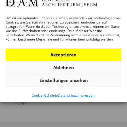
Veranstaltung-Tags:
BEGLEITPROGRAMM
EINFACH GRÜN
Um dir ein optimales Erlebnis zu bieten, verwenden wir Technologien wie
Cookies, um Geräteinformationen zu speichern und/oder darauf
zuzugreifen. Wenn du diesen Technologien zustimmst, können wir Daten
wie das Surfverhalten oder eindeutige IDs auf dieser Website
verarbeiten. Wenn du deine Zustimmung nicht erteilst oder zurückziehst,
ORT
können bestimmte Merkmale und Funktionen beeinträchtigt werden.
DAM SCHAUMAINKAI
Akzeptieren
Ablehnen
Einstellungen ansehen
EINFACH GRÜN – ODER:
FRANKFURT_2099 –
WAS KANN DIE
WETTBEWERB UND
ÖFFENTLICHE HAND
RAHMENPROGRAMM
Cookie-Richtlinie
Datenschutz
Impressum
TUN?