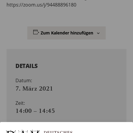
https://zoom.us/j/94488896180
Zum Kalender hinzufügen
DETAILS
Datum:
7. März 2021
Zeit:
14:00 – 14:45
Veranstaltungskategorien:
VERANSTALTUNG
,
VERMITTLUNG