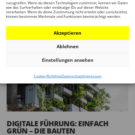
zuzugreifen. Wenn du diesen Technologien zustimmst, können wir Daten
Fassaden und einladende Terrassen — Städte sollen
wie das Surfverhalten oder eindeutige IDs auf dieser Website
grün und lebenswerter werden. Wenn da nicht auch
verarbeiten. Wenn du deine Zustimmung nicht erteilst oder zurückziehst,
können bestimmte Merkmale und Funktionen beeinträchtigt werden.
noch ein paar neue Wohnungen, das eine oder
andere Geschäft und Straßen als nicht...
Akzeptieren
Ablehnen
Einstellungen ansehen
Cookie-Richtlinie
Datenschutz
Impressum
DIGITALE FÜHRUNG: EINFACH
GRÜN – DIE BAUTEN