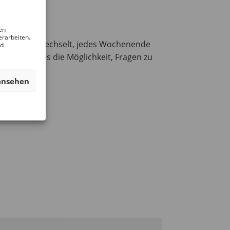
en
erarbeiten.
 Rundgänge wechselt, jedes Wochenende
nd
hluss gibt es die Möglichkeit, Fragen zu
ansehen