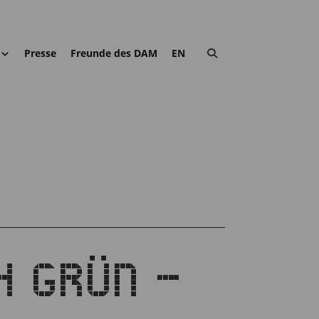
Presse
Freunde des DAM
EN
CH GRÜN –