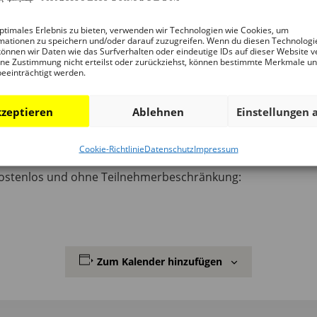
ptimales Erlebnis zu bieten, verwenden wir Technologien wie Cookies, um
mationen zu speichern und/oder darauf zuzugreifen. Wenn du diesen Technologi
önnen wir Daten wie das Surfverhalten oder eindeutige IDs auf dieser Website v
undgang durch die Ausstellung. Der thematische Fokus der
ne Zustimmung nicht erteilst oder zurückziehst, können bestimmte Merkmale u
beeinträchtigt werden.
n andere Beispiele von begrünten Bauten vorgestellt. Im Ansc
len.
zeptieren
Ablehnen
Einstellungen 
agerunde.
Cookie-Richtlinie
Datenschutz
Impressum
 kostenlos und ohne Teilnehmerbeschränkung:
Zum Kalender hinzufügen