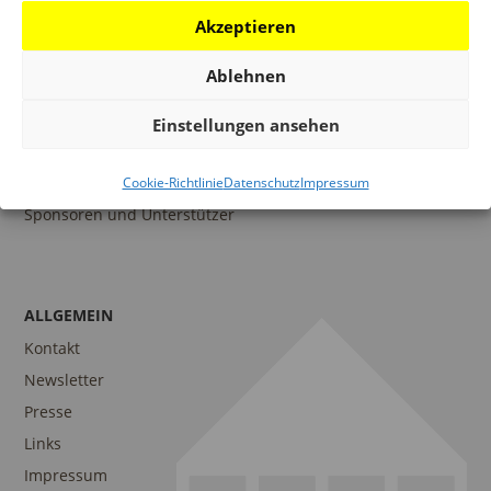
Akzeptieren
Ablehnen
DAS DAM
Portrait
Einstellungen ansehen
Team
Freunde des DAM
Cookie-Richtlinie
Datenschutz
Impressum
Sponsoren und Unterstützer
ALLGEMEIN
Kontakt
Newsletter
Presse
Links
Impressum