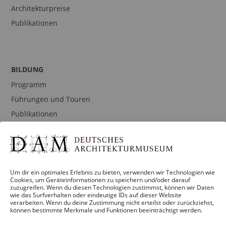
Architekturpreise
Publikationen
BILDUNG
Programm
Führungen und Touren
Publikationen
Ansprechpartner
Um dir ein optimales Erlebnis zu bieten, verwenden wir Technologien wie
SAMMLUNGEN
Cookies, um Geräteinformationen zu speichern und/oder darauf
zuzugreifen. Wenn du diesen Technologien zustimmst, können wir Daten
DAM Archiv
wie das Surfverhalten oder eindeutige IDs auf dieser Website
verarbeiten. Wenn du deine Zustimmung nicht erteilst oder zurückziehst,
DAM Sammlung Digital
können bestimmte Merkmale und Funktionen beeinträchtigt werden.
DAM Bibliothek