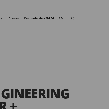
Presse
Freunde des DAM
EN
NGINEERING
R +