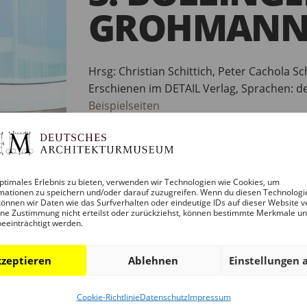
GROHMAN
Hrsg: Christian Schittich, Peter Cachola S
Erschienen im DETAIL Verlag, Sprachen: d
Beispielseiten
144 Seiten, Paperback
EUR 19,–
ptimales Erlebnis zu bieten, verwenden wir Technologien wie Cookies, um
mationen zu speichern und/oder darauf zuzugreifen. Wenn du diesen Technologi
önnen wir Daten wie das Surfverhalten oder eindeutige IDs auf dieser Website v
BESTELLUNG
ne Zustimmung nicht erteilst oder zurückziehst, können bestimmte Merkmale u
beeinträchtigt werden.
[gravityform id="1" title="false" descriptio
zeptieren
Ablehnen
Einstellungen 
Cookie-Richtlinie
Datenschutz
Impressum