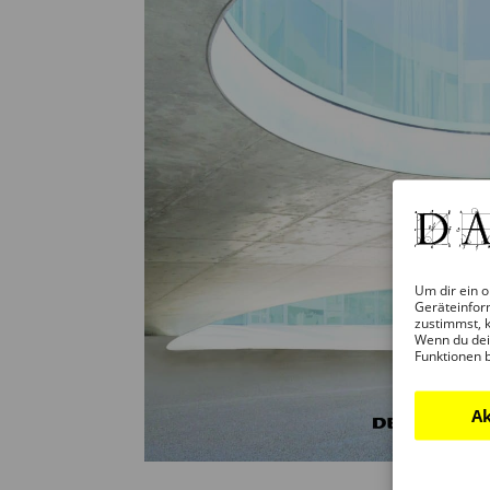
Um dir ein o
Geräteinfor
zustimmst, k
Wenn du dei
Funktionen 
Ak