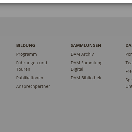
BILDUNG
SAMMLUNGEN
DA
Programm
DAM Archiv
Por
Führungen und
DAM Sammlung
Te
Touren
Digital
Fr
Publikationen
DAM Bibliothek
Sp
Ansprechpartner
Unt