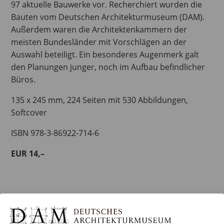
97 aktuelle Bauwerke vor. Recherchiert wurden die
Bauten vom Deutschen Architekturmuseum (DAM).
Außerdem waren die Architektenkammern der
meisten Bundesländer mit Vorschlägen an der
Auswahl beteiligt. Ein besonderes Augenmerk galt
den Planungen junger, noch im Aufbau befindlicher
Büros.
135 x 245 mm, 224 Seiten mit 530 Abbildungen,
Softcover
ISBN 978-3-86922-714-6
EUR 14,–
BESTELLUNG