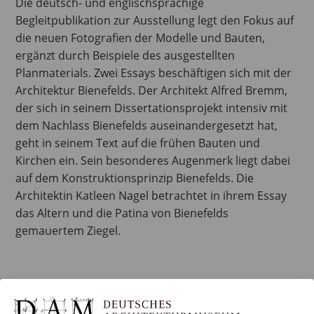
Die deutsch- und englischsprachige
Begleitpublikation zur Ausstellung legt den Fokus auf
die neuen Fotografien der Modelle und Bauten,
ergänzt durch Beispiele des ausgestellten
Planmaterials. Zwei Essays beschäftigen sich mit der
Architektur Bienefelds. Der Architekt Alfred Bremm,
der sich in seinem Dissertationsprojekt intensiv mit
dem Nachlass Bienefelds auseinandergesetzt hat,
geht in seinem Text auf die frühen Bauten und
Kirchen ein. Sein besonderes Augenmerk liegt dabei
auf dem Konstruktionsprinzip Bienefelds. Die
Architektin Katleen Nagel betrachtet in ihrem Essay
das Altern und die Patina von Bienefelds
gemauertem Ziegel.
BESTELLUNG