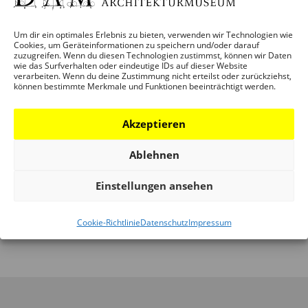
Um dir ein optimales Erlebnis zu bieten, verwenden wir Technologien wie
[gravityform id="1" title="false" description="false"
Cookies, um Geräteinformationen zu speichern und/oder darauf
ajax="true"]
zuzugreifen. Wenn du diesen Technologien zustimmst, können wir Daten
wie das Surfverhalten oder eindeutige IDs auf dieser Website
verarbeiten. Wenn du deine Zustimmung nicht erteilst oder zurückziehst,
können bestimmte Merkmale und Funktionen beeinträchtigt werden.
Akzeptieren
Ablehnen
Einstellungen ansehen
Cookie-Richtlinie
Datenschutz
Impressum