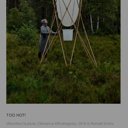
TOO HOT!
(Récolter) la pluie, Clémence Althabegoity, 2016 © Ronald Smits,