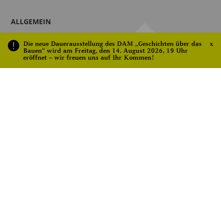
ALLGEMEIN
Kontakt
Die neue Dauerausstellung des DAM „Geschichten über das
x
Newsletter
Bauen“ wird am Freitag, den 14. August 2026, 19 Uhr
eröffnet – wir freuen uns auf Ihr Kommen!
Presse
Links
Impressum
Datenschutz
Cookie Richtlinie
AGB