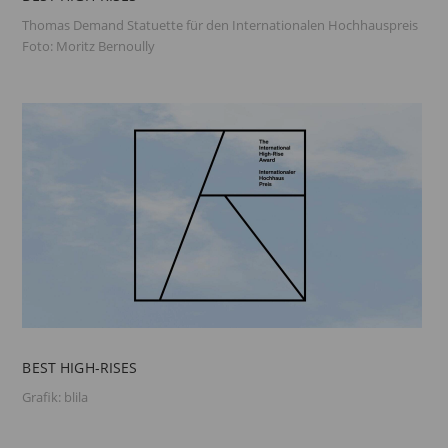
Thomas Demand Statuette für den Internationalen Hochhauspreis
Foto: Moritz Bernoully
BEST HIGH-RISES
Grafik: blila