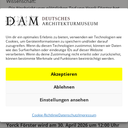
Wissenschaft:
„Die Nachricht vom plötzlichen Tod von Yorck Förster hat
mich tief getroffen. Er war eine beeindruckende
Persönlichkeit. Als kompetenter und wunderbarer Kollege
war er im Deutschen Architekturmuseum sehr geschätzt.
Er ist viel zu früh verstorben, sein Tod stimmt mich sehr
Um dir ein optimales Erlebnis zu bieten, verwenden wir Technologien wie
Cookies, um Geräteinformationen zu speichern und/oder darauf
traurig. Er wird sehr fehlen.“
zuzugreifen. Wenn du diesen Technologien zustimmst, können wir Daten
wie das Surfverhalten oder eindeutige IDs auf dieser Website
verarbeiten. Wenn du deine Zustimmung nicht erteilst oder zurückziehst,
Marcus Gwechenberger, Dezernent für Planen und
können bestimmte Merkmale und Funktionen beeinträchtigt werden.
Wohnen:
„Yorck Förster hat sich leidenschaftlich für gute
Akzeptieren
Architektur und lebenswerte Städte eingesetzt. Es war ihm
ein großes Anliegen, Zusammenhänge zu erklären und
Ablehnen
wichtige Zukunftsfragen einem breiten Publikum zu
vermitteln. Er konnte komplexe Themen auf den Punkt
Einstellungen ansehen
bringen, Menschen begeistern und uns allen Mut machen,
an der Stadt von morgen zu arbeiten. Er wird uns fehlen.“
Cookie-Richtlinie
Datenschutz
Impressum
Yorck Förster wird am 30. April 2026 um 12:00 Uhr