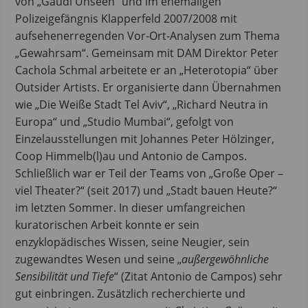
von „Gaudi Unseen“ und im ehemaligen
Polizeigefängnis Klapperfeld 2007/2008 mit
aufsehenerregenden Vor-Ort-Analysen zum Thema
„Gewahrsam“. Gemeinsam mit DAM Direktor Peter
Cachola Schmal arbeitete er an „Heterotopia“ über
Outsider Artists. Er organisierte dann Übernahmen
wie „Die Weiße Stadt Tel Aviv“, „Richard Neutra in
Europa“ und „Studio Mumbai“, gefolgt von
Einzelausstellungen mit Johannes Peter Hölzinger,
Coop Himmelb(l)au und Antonio de Campos.
Schließlich war er Teil der Teams von „Große Oper –
viel Theater?“ (seit 2017) und „Stadt bauen Heute?“
im letzten Sommer. In dieser umfangreichen
kuratorischen Arbeit konnte er sein
enzyklopädisches Wissen, seine Neugier, sein
zugewandtes Wesen und seine „
außergewöhnliche
Sensibilität und Tiefe
“ (Zitat Antonio de Campos) sehr
gut einbringen. Zusätzlich recherchierte und