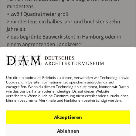
mindestens
> zwölf Quadratmeter groß
> mindestens ein halbes Jahr und höchstens zehn
Jahre alt
> das begrünte Bauwerk steht in Hamburg oder in
einem angrenzenden Landkreis*.
Eine Kooperation zwischen Behörde für Umwelt,
Klima, Energie und Agrarwirtschaft (BUKEA)
Hamburg,
Um dir ein optimales Erlebnis zu bieten, verwenden wir Technologien wie
AIT-ArchitekturSalon Hamburg und dem Deutschen
Cookies, um Geräteinformationen zu speichern und/oder darauf
Architekturmuseum Frankfurt.
zuzugreifen. Wenn du diesen Technologien zustimmst, können wir Daten
wie das Surfverhalten oder eindeutige IDs auf dieser Website
verarbeiten. Wenn du deine Zustimmung nicht erteilst oder zurückziehst,
*Kreis Pinneberg, Kreis Segeberg, Kreis Stormarn, Kreis
können bestimmte Merkmale und Funktionen beeinträchtigt werden.
Herzogtum Lauenburg, Landkreis Harburg,
Landkreis Stade, Landkreis Cuxhaven
Akzeptieren
Ablehnen