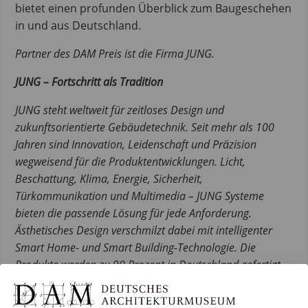
bietet einen profunden Überblick zum Baugeschehen
in und aus Deutschland.
Partner des DAM Preis ist die Firma JUNG.
JUNG – Fortschritt als Tradition
JUNG steht weltweit für zeitloses Design und
zukunftsorientierte Gebäudetechnik. Seit mehr als 100
Jahren sind Innovation, Leidenschaft und Präzision
wegweisend für die Produktentwicklungen. Licht,
Beschattung, Klima, Energie, Sicherheit,
Türkommunikation und Multimedia – JUNG Systeme
bieten
die passende Lösung für jede Anforderung.
Ästhetisches Design verschmilzt dabei mit intelligenter
Smart Home- und Smart Building-Technologie. Die
Produkte werden zu 90 Prozent in Deutschland gefertigt,
belegt durch das TÜV Nord Prüfsiegel „Made in Germany“.
Mit dem Bekenntnis zur Produktion in Deutschland setzt