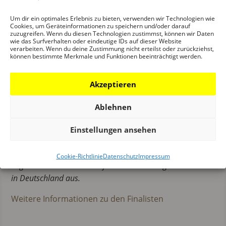
JUNG zugleich auch auf nachhaltige und
ressourceneffiziente Herstellungsprozesse. Der Teamgeist
Um dir ein optimales Erlebnis zu bieten, verwenden wir Technologien wie
Cookies, um Geräteinformationen zu speichern und/oder darauf
und die Verbundenheit der über 1.400 Mitarbeiterinnen
zuzugreifen. Wenn du diesen Technologien zustimmst, können wir Daten
wie das Surfverhalten oder eindeutige IDs auf dieser Website
und Mitarbeiter in Deutschland sowie in den 20
verarbeiten. Wenn du deine Zustimmung nicht erteilst oder zurückziehst,
Tochterunternehmen und über 70 Vertretungen in
können bestimmte Merkmale und Funktionen beeinträchtigt werden.
Europa, dem Nahen und Mittleren Osten, in Asien und
Nordamerika tragen maßgeblich dazu bei, den Anspruch
Akzeptieren
„Fortschritt als Tradition“ mutig und kreativ in die Tat
umzusetzen.
Ablehnen
Seit 2017, nunmehr im achten Jahr, zeichnet JUNG als
Einstellungen ansehen
enger Kooperationspartner des Deutschen
Architekturmuseums (DAM) im Rahmen des 2007
Cookie-Richtlinie
Datenschutz
Impressum
begründeten DAM Preises jährlich herausragende
Bauten
in Deutschland aus.
Weitere Informationen zu den Finalisten