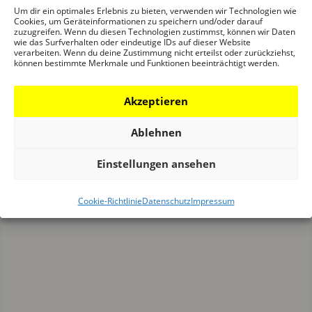
Um dir ein optimales Erlebnis zu bieten, verwenden wir Technologien wie
im DAM statt. Zu diesem Anlass erscheint auch das
Cookies, um Geräteinformationen zu speichern und/oder darauf
Deutsche Architektur Jahrbuch 2020
mit
zuzugreifen. Wenn du diesen Technologien zustimmst, können wir Daten
wie das Surfverhalten oder eindeutige IDs auf dieser Website
ausführlichen Besprechungen der Bauten aus der
verarbeiten. Wenn du deine Zustimmung nicht erteilst oder zurückziehst,
können bestimmte Merkmale und Funktionen beeinträchtigt werden.
Shortlist und des Preisträgers.
Partner des DAM Preis ist die Firma JUNG.
Akzeptieren
Ablehnen
Einstellungen ansehen
Cookie-Richtlinie
Datenschutz
Impressum