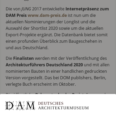
Die von
JUNG
2017 entwickelte
Internetpräsenz zum
DAM Preis
www.dam-preis.de
ist nun um die
aktuellen Nominierungen der Longlist und die
Auswahl der Shortlist 2020 sowie um die aktuellen
Export-Projekte ergänzt. Die Datenbank bietet somit
einen profunden Überblick zum Baugeschehen in
und aus Deutschland.
Die
Finalisten
werden mit der Veröffentlichung des
Architekturführers Deutschland 2020
und mit allen
nominierten Bauten in einer handlichen gedruckten
Version vorgestellt. Das bei DOM publishers, Berlin,
verlegte Buch erscheint im Oktober.
Die öffentliche
Bekanntgabe des Preisträgers
und
Verleihung des DAM Preis 2020
sowie die Eröffnung
der
Ausstellung
mit dem Preisträgerprojekt und
allen Bauten der Shortlist finden am
31. Januar 2020