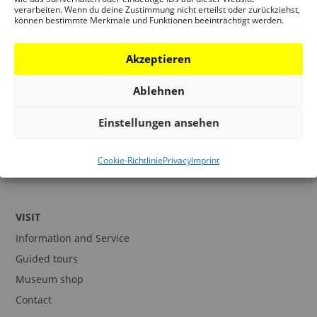
Robert Bosch Stiftung
verarbeiten. Wenn du deine Zustimmung nicht erteilst oder zurückziehst,
IKEA Stiftung
können bestimmte Merkmale und Funktionen beeinträchtigt werden.
Wüstenrot Stiftung
schule@museum
Akzeptieren
Hessischer Museumsverband
Ablehnen
Einstellungen ansehen
Cookie-Richtlinie
Privacy
Imprint
VISIT
Information and Service
Guided tours
Museum shop
Contact