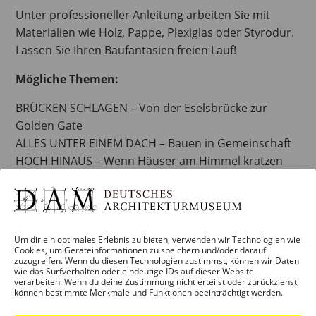
Unter professioneller Anleitung arbeiten Sie mit
Materialien wie Holz, Pappe, Plexiglas oder Styrodur.
Lassen Sie Ihren Baufantasien freien Lauf!
Mögliche Themen:
BRÜCKEN SCHLAGEN – Von der Eselsbrücke zur
Golden Gate
ALLES UNTER EINEM DACH – Bauen in Gemeinschaft
HOCH HINAUS – Wenn Häuser am Himmel kratzen
Gerne stimmen wir die Veranstaltung auf Ihre
Wünsche und Vorstellungen ab. Sprechen Sie uns an!
Kontakt
Um dir ein optimales Erlebnis zu bieten, verwenden wir Technologien wie
Cookies, um Geräteinformationen zu speichern und/oder darauf
Christina Budde
, Kuratorin Architekturvermittlung
zuzugreifen. Wenn du diesen Technologien zustimmst, können wir Daten
Tel: 069-212-31076
wie das Surfverhalten oder eindeutige IDs auf dieser Website
verarbeiten. Wenn du deine Zustimmung nicht erteilst oder zurückziehst,
christina.budde@stadt-frankfurt.de
können bestimmte Merkmale und Funktionen beeinträchtigt werden.