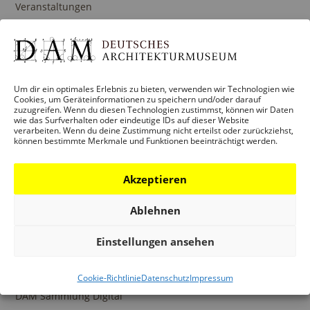
Veranstaltungen
Architekturpreise
Publikationen
Um dir ein optimales Erlebnis zu bieten, verwenden wir Technologien wie
Cookies, um Geräteinformationen zu speichern und/oder darauf
zuzugreifen. Wenn du diesen Technologien zustimmst, können wir Daten
BILDUNG
wie das Surfverhalten oder eindeutige IDs auf dieser Website
verarbeiten. Wenn du deine Zustimmung nicht erteilst oder zurückziehst,
Programm
können bestimmte Merkmale und Funktionen beeinträchtigt werden.
Führungen und Touren
Publikationen
Akzeptieren
Ansprechpartner
Ablehnen
Einstellungen ansehen
SAMMLUNGEN
DAM Archiv
Cookie-Richtlinie
Datenschutz
Impressum
DAM Sammlung Digital