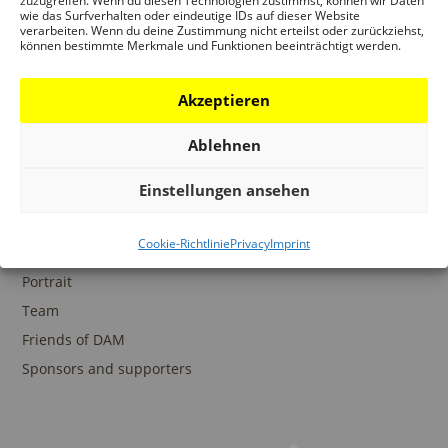
zuzugreifen. Wenn du diesen Technologien zustimmst, können wir Daten
wie das Surfverhalten oder eindeutige IDs auf dieser Website
verarbeiten. Wenn du deine Zustimmung nicht erteilst oder zurückziehst,
können bestimmte Merkmale und Funktionen beeinträchtigt werden.
COLLECTIONS
Akzeptieren
DAM Archive
DAM Digital Collection
Ablehnen
DAM Library
Einstellungen ansehen
Cookie-Richtlinie
Privacy
Imprint
THE DAM
Portrait
Team
Friends of DAM
Sponsors and supporters