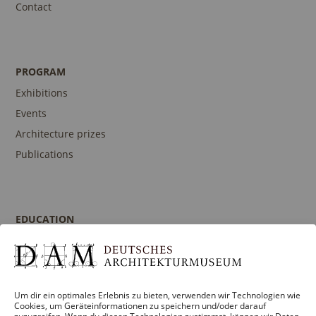
Contact
PROGRAM
Exhibitions
Events
Architecture prizes
Publications
EDUCATION
Program
Guidances and Tours
Publications
Um dir ein optimales Erlebnis zu bieten, verwenden wir Technologien wie
Contact person
Cookies, um Geräteinformationen zu speichern und/oder darauf