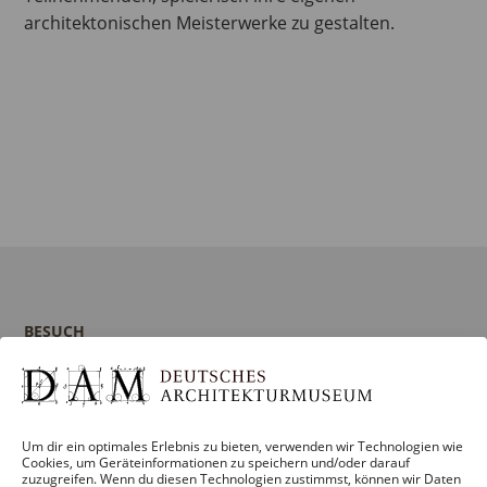
architektonischen Meisterwerke zu gestalten.
BESUCH
Infos und Services
Führungen
Museumsshop
Um dir ein optimales Erlebnis zu bieten, verwenden wir Technologien wie
Kontakt
Cookies, um Geräteinformationen zu speichern und/oder darauf
zuzugreifen. Wenn du diesen Technologien zustimmst, können wir Daten