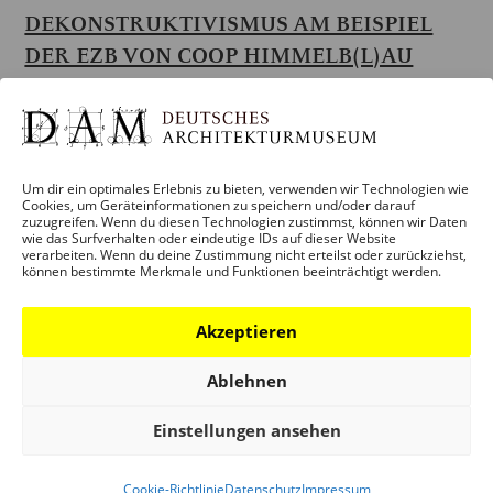
DEKONSTRUKTIVISMUS AM BEISPIEL
DER EZB VON COOP HIMMELB(L)AU
Ab 10. Klasse
Stadtführung (Optional: Beamervortrag von 1/2
Stunde vor dem Rundgang)
Führung (1 Stunde): EUR 6 pro Person
Um dir ein optimales Erlebnis zu bieten, verwenden wir Technologien wie
Führung (1,5 Stunden): EUR 9 pro Person
Cookies, um Geräteinformationen zu speichern und/oder darauf
zuzugreifen. Wenn du diesen Technologien zustimmst, können wir Daten
wie das Surfverhalten oder eindeutige IDs auf dieser Website
Zu den jungen Architekturbüros in der Ausstellung
verarbeiten. Wenn du deine Zustimmung nicht erteilst oder zurückziehst,
können bestimmte Merkmale und Funktionen beeinträchtigt werden.
»Deconstructivist Architecture« 1988 im MoMA in
New York gehörte das Wiener Architekturbüro COOP
Akzeptieren
HIMMELB(L)AU. Seinerzeit hatten das Büro gerade
einmal einen Dachumbau im Zentrum Wiens
Ablehnen
fertiggestellt, später folgten dann zahlreiche
internationale Großprojekte, darunter die EZB in
Einstellungen ansehen
Frankfurt am Main. Der Rundgang um das
Bauensemble thematisiert den architektonischen
Cookie-Richtlinie
Datenschutz
Impressum