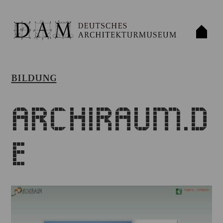
BILDUNG
Archiraum.d
e