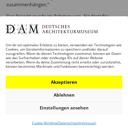
zusammenhängen.“
Das Projekt wurde im Rahmen von „Ein Netz für
Kinder“ von der Beauftragten der Bundesregierung
für Kultur und Medien und vom Bundesministerium
für Familie, Senioren, Frauen und Jugend in den
Jahren 2013 bis 2016 gefördert. „Ein Netz für Kinder“
Um dir ein optimales Erlebnis zu bieten, verwenden wir Technologien wie
Cookies, um Geräteinformationen zu speichern und/oder darauf
ist eine gemeinsame Initiative von Politik, Wirtschaft
zuzugreifen. Wenn du diesen Technologien zustimmst, können wir Daten
wie das Surfverhalten oder eindeutige IDs auf dieser Website
und Institutionen des Jugendmedienschutzes. Mit der
verarbeiten. Wenn du deine Zustimmung nicht erteilst oder zurückziehst,
Förderung sollen die Anzahl, Qualität und
können bestimmte Merkmale und Funktionen beeinträchtigt werden.
Auffindbarkeit guter Kinderwebsites erhöht werden.
Nähere Informationen zur Initiative unter
Akzeptieren
www.enfk.de
Ablehnen
Seit 2020 ist diese Website im Besitz des DAM,
finanziert durch eine freundliche Förderung der
Einstellungen ansehen
Freunde des Deutschen Architekturmuseums e.V. /
www.dam-online.de/freunde
Cookie-Richtlinie
Datenschutz
Impressum