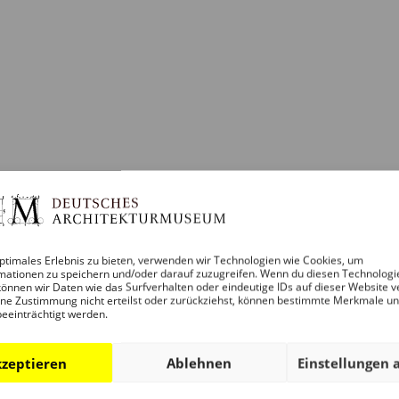
n,
ngen,
altungen,
1982)
R
ptimales Erlebnis zu bieten, verwenden wir Technologien wie Cookies, um
mationen zu speichern und/oder darauf zuzugreifen. Wenn du diesen Technologi
önnen wir Daten wie das Surfverhalten oder eindeutige IDs auf dieser Website v
ne Zustimmung nicht erteilst oder zurückziehst, können bestimmte Merkmale u
beeinträchtigt werden.
n,
ngen,
altungen,
zeptieren
Ablehnen
Einstellungen 
1982)