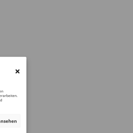
en
erarbeiten.
nd
ansehen