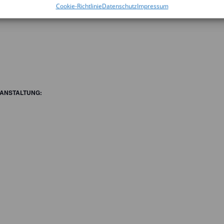
Cookie-Richtlinie
Datenschutz
Impressum
 Das erste Haus
nz in der Praxis – Impulse für die Stadt im Wandel
ANSTALTUNG: