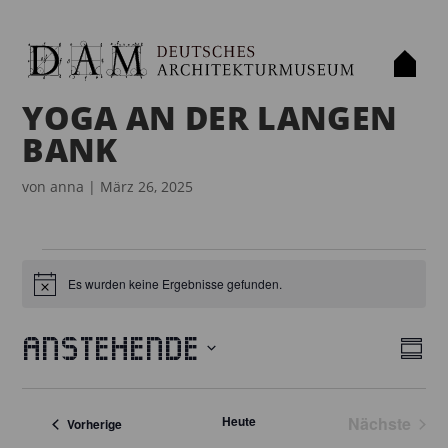
YOGA AN DER LANGEN
BANK
von
anna
|
März 26, 2025
VERANSTALTUNGEN
Es wurden keine Ergebnisse gefunden.
H
i
n
w
Anstehende
e
Z
A
V
i
u
D
s
E
N
s
a
R
Heute
Nächste
a
Veranstaltungen
Vorherige
S
t
Veransta
m