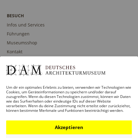
T
T
I
E
BESUCH
O
N
Infos und Services
N
-
Führungen
N
Museumsshop
A
Kontakt
V
I
G
PROGRAMM
A
Um dir ein optimales Erlebnis zu bieten, verwenden wir Technologien wie
Ausstellungen
Cookies, um Geräteinformationen zu speichern und/oder darauf
T
zuzugreifen. Wenn du diesen Technologien zustimmst, können wir Daten
Veranstaltungen
wie das Surfverhalten oder eindeutige IDs auf dieser Website
I
verarbeiten. Wenn du deine Zustimmung nicht erteilst oder zurückziehst,
Architekturpreise
können bestimmte Merkmale und Funktionen beeinträchtigt werden.
O
Publikationen
N
Akzeptieren