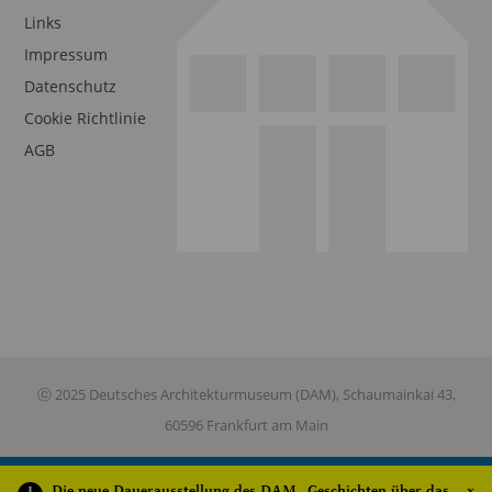
Links
Impressum
Datenschutz
Cookie Richtlinie
AGB
ⓒ 2025 Deutsches Architekturmuseum (DAM), Schaumainkai 43,
60596 Frankfurt am Main
Die neue Dauerausstellung des DAM „Geschichten über das
x
This site is registered on
wpml.org
as a development site. Switch to a