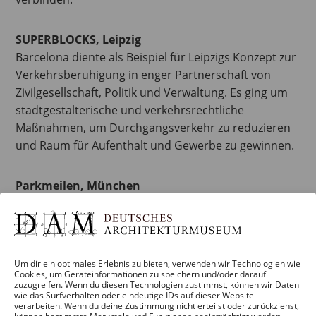
SUPERBLOCKS, Leipzig
Barcelona diente als Beispiel für Leipzigs Konzept zur
Verkehrsberuhigung in enger Partnerschaft von
Zivilgesellschaft, Politik und Verwaltung. Es ging um
stadtgestalterische und verkehrsrechtliche
Maßnahmen, um Durchgangsverkehr zu reduzieren
und Raum für Aufenthalt und Gewerbe zu gewinnen.
Parkmeilen, München
Schrittweise sollten Grünzüge als mehrfach nutzbare
Freiräume gemeinsam mit den Bürger:innen
entwickelt und in der wachsenden Stadt langfristig
gesichert werden. Mit Aktionen wie
Um dir ein optimales Erlebnis zu bieten, verwenden wir Technologien wie
Stadtspaziergängen, urbanem Gärtnern oder
Cookies, um Geräteinformationen zu speichern und/oder darauf
zuzugreifen. Wenn du diesen Technologien zustimmst, können wir Daten
Sportangeboten wurden Nutzungs- und
wie das Surfverhalten oder eindeutige IDs auf dieser Website
verarbeiten. Wenn du deine Zustimmung nicht erteilst oder zurückziehst,
Erholungspotenziale aufgezeigt und erprobt.