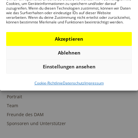
Ansprechpartner
Cookies, um Geräteinformationen zu speichern und/oder darauf
zuzugreifen. Wenn du diesen Technologien zustimmst, können wir Daten
wie das Surfverhalten oder eindeutige IDs auf dieser Website
verarbeiten. Wenn du deine Zustimmung nicht erteilst oder zurückziehst,
können bestimmte Merkmale und Funktionen beeinträchtigt werden.
SAMMLUNGEN
Akzeptieren
DAM Archiv
DAM Sammlung Digital
Ablehnen
DAM Bibliothek
Einstellungen ansehen
Cookie-Richtlinie
Datenschutz
Impressum
DAS DAM
Portrait
Team
Freunde des DAM
Sponsoren und Unterstützer