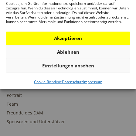
Ansprechpartner
Cookies, um Geräteinformationen zu speichern und/oder darauf
zuzugreifen. Wenn du diesen Technologien zustimmst, können wir Daten
wie das Surfverhalten oder eindeutige IDs auf dieser Website
verarbeiten. Wenn du deine Zustimmung nicht erteilst oder zurückziehst,
können bestimmte Merkmale und Funktionen beeinträchtigt werden.
SAMMLUNGEN
Akzeptieren
DAM Archiv
DAM Sammlung Digital
Ablehnen
DAM Bibliothek
Einstellungen ansehen
Cookie-Richtlinie
Datenschutz
Impressum
DAS DAM
Portrait
Team
Freunde des DAM
Sponsoren und Unterstützer