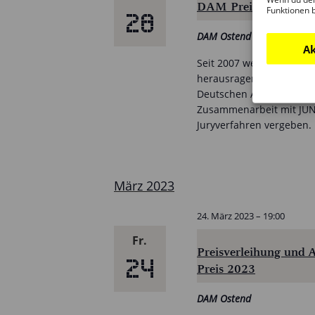
DAM Preis 2023
Funktionen 
28
DAM Ostend
Ak
Seit 2007 werden mit dem
herausragende Bauten in
Deutschen Architekturmu
Zusammenarbeit mit JUNG
Juryverfahren vergeben.
März 2023
24. März 2023 – 19:00
Fr.
Preisverleihung und 
24
Preis 2023
DAM Ostend