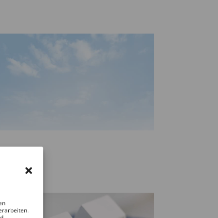
en
erarbeiten.
nd