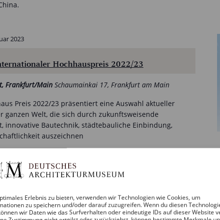
China.
nuar 2023
ternationaler Hochhauspreis 2022/23
, Frankfurt/Main
Schaumainkai 17, Frankfurt am Main
aus Preis 2022/23 präsentiert eine Auswahl aktueller
r ganzen Welt, die sich durch zukunftsweisende
ät, innovative Bautechnik, städtebauliche Einbindung,
chaftlichkeit auszeichnen
ptimales Erlebnis zu bieten, verwenden wir Technologien wie Cookies, um
mationen zu speichern und/oder darauf zuzugreifen. Wenn du diesen Technologi
önnen wir Daten wie das Surfverhalten oder eindeutige IDs auf dieser Website v
ne Zustimmung nicht erteilst oder zurückziehst, können bestimmte Merkmale u