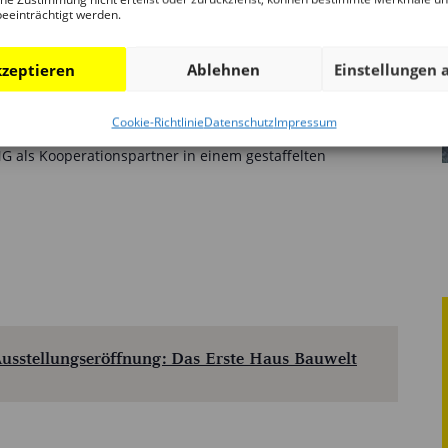
beeinträchtigt werden.
zeptieren
Ablehnen
Einstellungen 
 DAM Preis für Architektur in Deutschland jährlich
 Deutschland ausgezeichnet. 2023 wird der Preis vom
Cookie-Richtlinie
Datenschutz
Impressum
seum (DAM) bereits zum siebten Mal in enger
 als Kooperationspartner in einem gestaffelten
Ausstellungseröffnung: Das Erste Haus Bauwelt