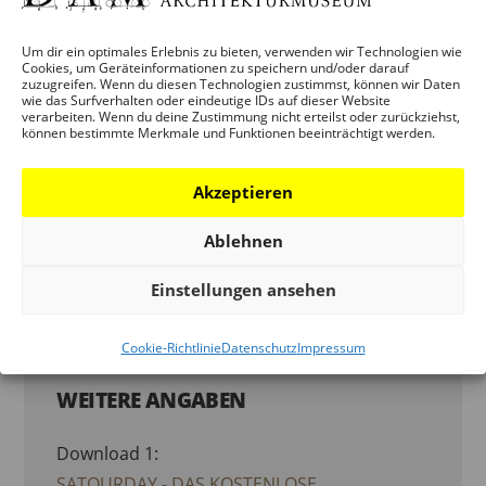
DEUTSCHES ARCHITEKTURMUSEUM
Um dir ein optimales Erlebnis zu bieten, verwenden wir Technologien wie
Cookies, um Geräteinformationen zu speichern und/oder darauf
(DAM)
zuzugreifen. Wenn du diesen Technologien zustimmst, können wir Daten
wie das Surfverhalten oder eindeutige IDs auf dieser Website
verarbeiten. Wenn du deine Zustimmung nicht erteilst oder zurückziehst,
Telefon:
können bestimmte Merkmale und Funktionen beeinträchtigt werden.
069 - 212 38844
Akzeptieren
E-Mail:
info.dam@stadt-frankfurt.de
Ablehnen
Einstellungen ansehen
Website:
ORGANISATOR-WEBSITE ANZEIGEN
Cookie-Richtlinie
Datenschutz
Impressum
WEITERE ANGABEN
Download 1:
SATOURDAY - DAS KOSTENLOSE