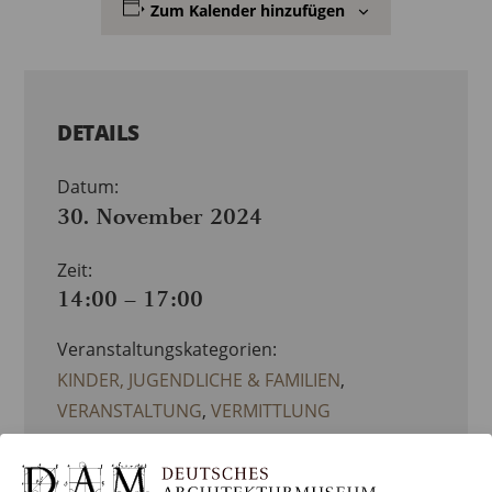
Zum Kalender hinzufügen
DETAILS
Datum:
30. November 2024
Zeit:
14:00 – 17:00
Veranstaltungskategorien:
KINDER, JUGENDLICHE & FAMILIEN
,
VERANSTALTUNG
,
VERMITTLUNG
ORGANISATOR