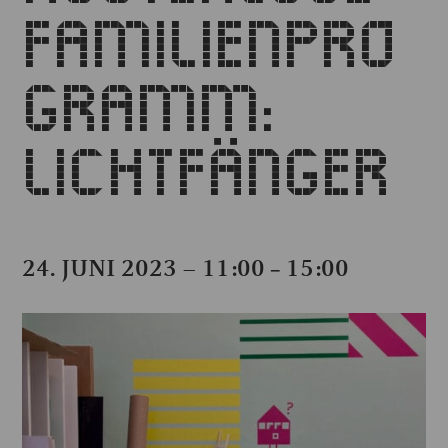
FAMILIENPRO
GRAMM:
LICHTFÄNGER
24. JUNI 2023 – 11:00
15:00
–