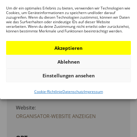
VERANSTALTUNG
Um dir ein optimales Erlebnis zu bieten, verwenden wir Technologien wie
Cookies, um Geräteinformationen zu speichern und/oder darauf
zuzugreifen. Wenn du diesen Technologien zustimmst, können wir Daten
wie das Surfverhalten oder eindeutige IDs auf dieser Website
ORGANISATOR
verarbeiten. Wenn du deine Zustimmung nicht erteilst oder zurückziehst,
können bestimmte Merkmale und Funktionen beeinträchtigt werden.
DEUTSCHES ARCHITEKTURMUSEUM
(DAM)
Akzeptieren
Telefon:
Ablehnen
069 - 212 38844
Einstellungen ansehen
E-Mail:
Cookie-Richtlinie
Datenschutz
Impressum
info.dam@stadt-frankfurt.de
Website:
ORGANISATOR-WEBSITE ANZEIGEN