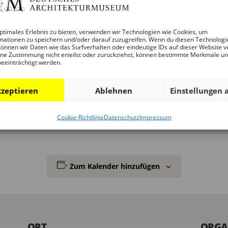
ptimales Erlebnis zu bieten, verwenden wir Technologien wie Cookies, um
14 Frankfurt am Main
mationen zu speichern und/oder darauf zuzugreifen. Wenn du diesen Technologi
önnen wir Daten wie das Surfverhalten oder eindeutige IDs auf dieser Website v
kfurt.de
ne Zustimmung nicht erteilst oder zurückziehst, können bestimmte Merkmale u
beeinträchtigt werden.
äutigam e.V. und weiteren Initiativen werden Erfahrungen 
zeptieren
Ablehnen
Einstellungen 
 vorgestellt und diskutiert. Themen wie alternative Eige
hkeiten und Herausforderungen der eigenständigen Gebäude
Cookie-Richtlinie
Datenschutz
Impressum
Zum Kalender hinzufügen
ORT
ORGA