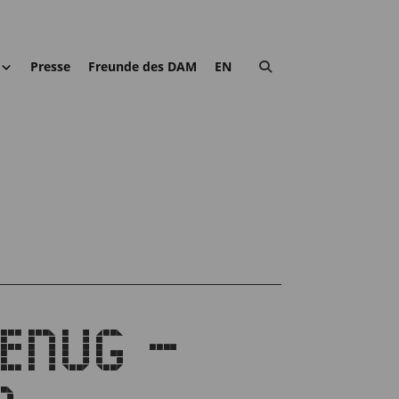
Presse
Freunde des DAM
EN
GENUG –