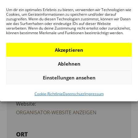
Um dir ein optimales Erlebnis zu bieten, verwenden wir Technologien wie
Cookies, um Geräteinformationen zu speichern und/oder darauf
ORGANISATOR
zuzugreifen. Wenn du diesen Technologien zustimmst, können wir Daten
wie das Surfverhalten oder eindeutige IDs auf dieser Website
verarbeiten. Wenn du deine Zustimmung nicht erteilst oder zurückziehst,
DEUTSCHES ARCHITEKTURMUSEUM
können bestimmte Merkmale und Funktionen beeinträchtigt werden.
(DAM)
Akzeptieren
Telefon:
Ablehnen
069 - 212 38844
Einstellungen ansehen
E-Mail:
info.dam@stadt-frankfurt.de
Cookie-Richtlinie
Datenschutz
Impressum
Website:
ORGANISATOR-WEBSITE ANZEIGEN
ORT