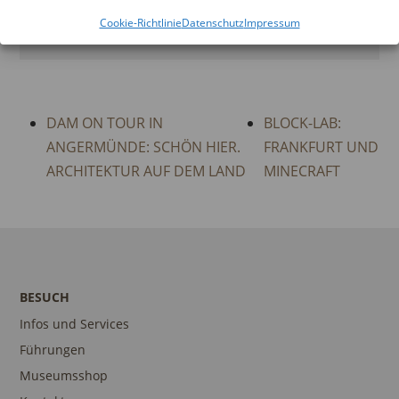
Cookie-Richtlinie
Datenschutz
Impressum
DAM OSTEND
DAM ON TOUR IN
BLOCK-LAB:
ANGERMÜNDE: SCHÖN HIER.
FRANKFURT UND
ARCHITEKTUR AUF DEM LAND
MINECRAFT
BESUCH
Infos und Services
Führungen
Museumsshop