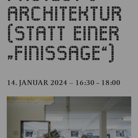
ARCHITEKTUR
(STATT EINER
„FINISSAGE“)
14. JANUAR 2024 – 16:30
18:00
–