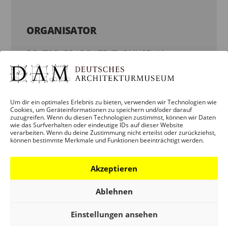
ORGANISATOR
DEUTSCHES ARCHITEKTURMUSEUM
(DAM)
Telefon:
Um dir ein optimales Erlebnis zu bieten, verwenden wir Technologien wie
069 - 212 38844
Cookies, um Geräteinformationen zu speichern und/oder darauf
zuzugreifen. Wenn du diesen Technologien zustimmst, können wir Daten
wie das Surfverhalten oder eindeutige IDs auf dieser Website
E-Mail:
verarbeiten. Wenn du deine Zustimmung nicht erteilst oder zurückziehst,
können bestimmte Merkmale und Funktionen beeinträchtigt werden.
info.dam@stadt-frankfurt.de
Akzeptieren
Website:
ORGANISATOR-WEBSITE ANZEIGEN
Ablehnen
Einstellungen ansehen
ORT