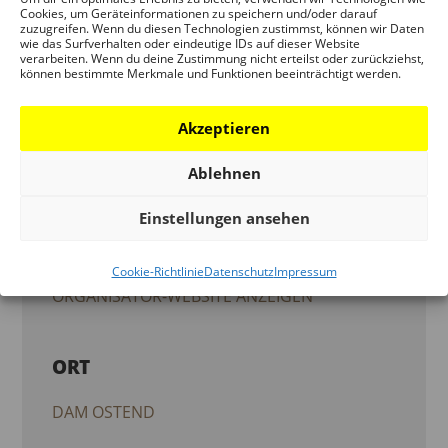
Cookies, um Geräteinformationen zu speichern und/oder darauf
zuzugreifen. Wenn du diesen Technologien zustimmst, können wir Daten
DEUTSCHES ARCHITEKTURMUSEUM
wie das Surfverhalten oder eindeutige IDs auf dieser Website
verarbeiten. Wenn du deine Zustimmung nicht erteilst oder zurückziehst,
(DAM)
können bestimmte Merkmale und Funktionen beeinträchtigt werden.
Telefon:
Akzeptieren
069 - 212 38844
Ablehnen
E-Mail:
Einstellungen ansehen
info.dam@stadt-frankfurt.de
Website:
Cookie-Richtlinie
Datenschutz
Impressum
ORGANISATOR-WEBSITE ANZEIGEN
ORT
DAM OSTEND