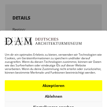
DETAILS
Beginn:
23. Februar 2023
Ende:
2. Juni 2023
Um dir ein optimales Erlebnis zu bieten, verwenden wir Technologien wie
Cookies, um Geräteinformationen zu speichern und/oder darauf
zuzugreifen. Wenn du diesen Technologien zustimmst, können wir Daten
wie das Surfverhalten oder eindeutige IDs auf dieser Website
Veranstaltungskategorie:
verarbeiten. Wenn du deine Zustimmung nicht erteilst oder zurückziehst,
VERANSTALTUNG
können bestimmte Merkmale und Funktionen beeinträchtigt werden.
Veranstaltung-Tags:
ONTOUR
Akzeptieren
Ablehnen
ORGANISATOR