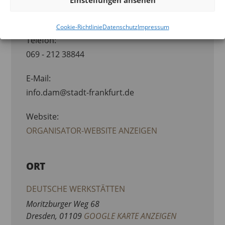
Einstellungen ansehen
DEUTSCHES ARCHITEKTURMUSEUM
(DAM)
Cookie-Richtlinie
Datenschutz
Impressum
Telefon:
069 - 212 38844
E-Mail:
info.dam@stadt-frankfurt.de
Website:
ORGANISATOR-WEBSITE ANZEIGEN
ORT
DEUTSCHE WERKSTÄTTEN
Moritzburger Weg 68
Dresden
,
01109
GOOGLE KARTE ANZEIGEN