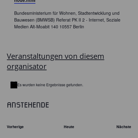
node.html
Bundesministerium für Wohnen, Stadtentwicklung und
Bauwesen (BMWSB) Referat PK II 2 - Internet, Soziale
Medien Alt-Moabit 140 10557 Berlin
Veranstaltungen von diesem
organisator
Es wurden keine Ergebnisse gefunden.
Hinweis
Anstehende
Datum
wählen.
Veranstaltungen
Vorherige
Heute
Nächste
Veranst