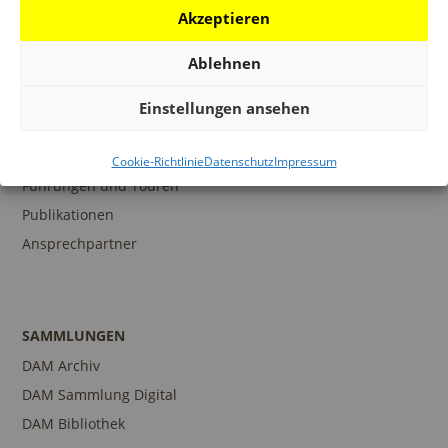
Architekturpreise
Akzeptieren
Publikationen
Ablehnen
Einstellungen ansehen
BILDUNG
Programm
Cookie-Richtlinie
Datenschutz
Impressum
Führungen und Touren
Publikationen
Ansprechpartner
SAMMLUNGEN
DAM Archiv
DAM Sammlung Digital
DAM Bibliothek