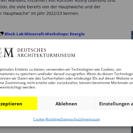
chen Wandels, inszeniert von Künstler Rushy Diamond und
ion, die viele bereits von der Hauptwache und der
 Hauptwache“ im Jahr 2022/23 kennen.
Block Lab Minecraft-Workshops: Energie
Workshops: Energie
ptimales Erlebnis zu bieten, verwenden wir Technologien wie Cookies, um
ei Wochen am Freitagnachmittag statt und richtet sich an
mationen zu speichern und/oder darauf zuzugreifen. Wenn du diesen Technologi
önnen wir Daten wie das Surfverhalten oder eindeutige IDs auf dieser Website v
Spieler:innen und Nachwuchs-Architekt:innen. Bei jeder
ne Zustimmung nicht erteilst oder zurückziehst, können bestimmte Merkmale u
Ort in Frankfurt im Fokus, der auf einer gemeinsamen
beeinträchtigt werden.
iv Modus weitergedacht und umgebaut wird. Bei dieser
 um Energie und wie sie sich umwandeln lässt.
zeptieren
Ablehnen
Einstellungen 
Cookie-Richtlinie
Datenschutz
Impressum