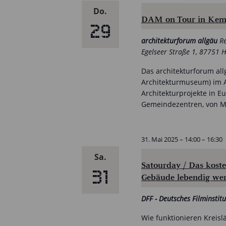
Do.
DAM on Tour in Kem
29
architekturforum allgäu
R
Egelseer Straße 1, 87751 
Das architekturforum al
Architekturmuseum) im A
Architekturprojekte in 
Gemeindezentren, von Me
31. Mai 2025 – 14:00
–
16:30
Sa.
Satourday / Das kost
31
Gebäude lebendig we
DFF - Deutsches Filminsti
Wie funktionieren Kreisl