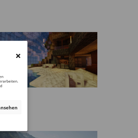
en
erarbeiten.
nd
ansehen