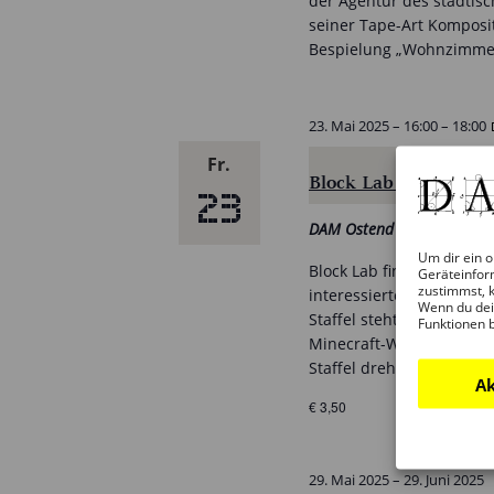
der Agentur des städtis
seiner Tape-Art Komposit
Bespielung „Wohnzimmer
23. Mai 2025 – 16:00
–
18:00
Fr.
Block Lab Minecraft-
23
DAM Ostend
Um dir ein o
Block Lab findet alle zw
Geräteinfor
zustimmst, k
interessierte Minecraft-
Wenn du dei
Staffel steht ein realer 
Funktionen 
Minecraft-Welt im kreat
Staffel dreht sich alles
Ak
€ 3,50
29. Mai 2025
–
29. Juni 2025