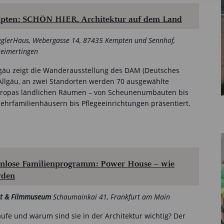
pten: SCHÖN HIER. Architektur auf dem Land
eglerHaus, Webergasse 14, 87435 Kempten und Sennhof,
Heimertingen
lgäu zeigt die Wanderausstellung des DAM (Deutsches
llgäu, an zwei Standorten werden 70 ausgewählte
Europas ländlichen Räumen – von Scheunenumbauten bis
hrfamilienhäusern bis Pflegeeinrichtungen präsentiert.
enlose Familienprogramm: Power House – wie
rden
tut & Filmmuseum
Schaumainkai 41, Frankfurt am Main
äufe und warum sind sie in der Architektur wichtig? Der