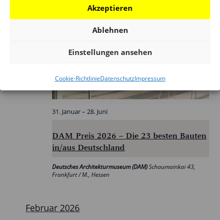
Akzeptieren
Ablehnen
Sa.
Einstellungen ansehen
31
Cookie-Richtlinie
Datenschutz
Impressum
31. Januar
–
28. Juni
DAM Preis 2026 – Die 23 besten Bauten
in/aus Deutschland
Deutsches Architekturmuseum (DAM)
Schaumainkai 43,
Frankfurt / M., Hessen
Februar 2026