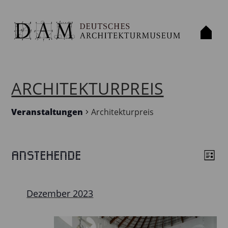
ARCHITEKTURPREIS
Veranstaltungen
Architekturpreis
Anstehende
VERANSTALTUNGEN
Liste
ANS
VE
Datum
ANS
NAV
wählen.
NAV
Dezember 2023