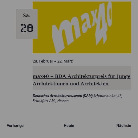
Sa.
28
28. Februar
–
22. März
max40 – BDA Architekturpreis für Junge
Architektinnen und Architekten
Deutsches Architekturmuseum (DAM)
Schaumainkai 43,
Frankfurt / M., Hessen
Veranstaltungen
Vorherige
Heute
Nächste
Veranst