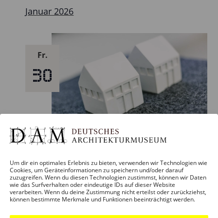
Januar 2026
Fr.
30
30. Januar – 19:00
Um dir ein optimales Erlebnis zu bieten, verwenden wir Technologien wie
Cookies, um Geräteinformationen zu speichern und/oder darauf
Preisverleihung + Ausstellungseröffnung:
zuzugreifen. Wenn du diesen Technologien zustimmst, können wir Daten
DAM Preis 2026 – die 23 besten Bauten
wie das Surfverhalten oder eindeutige IDs auf dieser Website
verarbeiten. Wenn du deine Zustimmung nicht erteilst oder zurückziehst,
in/aus Deutschland
können bestimmte Merkmale und Funktionen beeinträchtigt werden.
DAM Schaumainkai