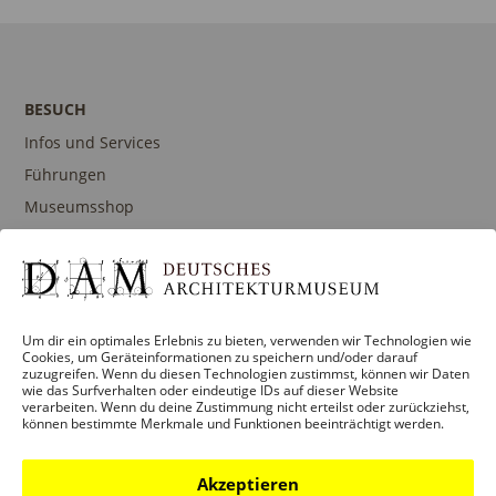
BESUCH
Infos und Services
Führungen
Museumsshop
Kontakt
PROGRAMM
Um dir ein optimales Erlebnis zu bieten, verwenden wir Technologien wie
Cookies, um Geräteinformationen zu speichern und/oder darauf
Ausstellungen
zuzugreifen. Wenn du diesen Technologien zustimmst, können wir Daten
wie das Surfverhalten oder eindeutige IDs auf dieser Website
Veranstaltungen
verarbeiten. Wenn du deine Zustimmung nicht erteilst oder zurückziehst,
können bestimmte Merkmale und Funktionen beeinträchtigt werden.
Architekturpreise
Publikationen
Akzeptieren